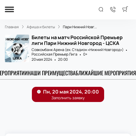
Главная
Афиша и билеты
Пари Нижний Новг...
Билеты на матч Российской Премьер
лиги Пари Нижний Новгород - ЦСКА
Совкомбанк Арена (ex. Стадион «Нижний Новгород»)
Российская Премьер Лига
0+
20 мая 2024
20:00
МЕРОПРИЯТИИ
НАШИ ПРЕИМУЩЕСТВА
БЛИЖАЙШИЕ МЕРОПРИЯТИЯ