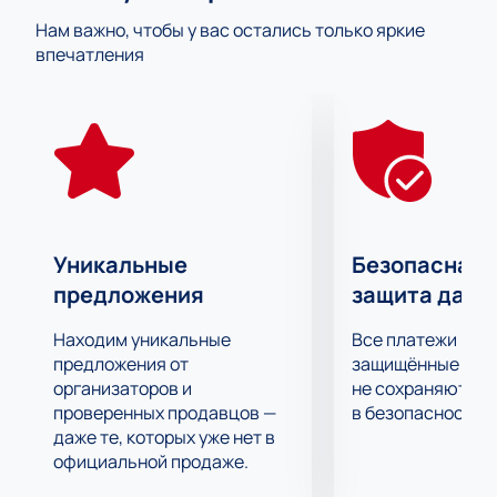
команде больше всего нужна поддержка
Нам важно, чтобы у вас остались только яркие
болельщиков. Его соперник ЦСКА – еще один
впечатления
известный профессиональный футбольный клуб, за
успехами которого пристально следят сотни
фанатов. Он также не новичок в РПЛ и уже не раз
проявлял себя перспективным и сильным игроком.
Пари Нижний Новогррод принимает на своем
домашнем поле гостей - клуб ЦСКА. Это не первая
встреча соперников в рамках РПЛ. В статистике
личного противостояния у обеих команд есть как
Уникальные
Безопасная 
эффектные победы, так и досадные поражения.
предложения
защита данн
Узнайте, кому достанется победа в матче Пари
Нижний Новогррод - ЦСКА, побывав на трибунах
Находим уникальные
Все платежи про
стадиона. Билеты на игру можно купить онлайн.
предложения от
защищённые шлю
организаторов и
не сохраняются 
проверенных продавцов —
в безопасности.
даже те, которых уже нет в
официальной продаже.