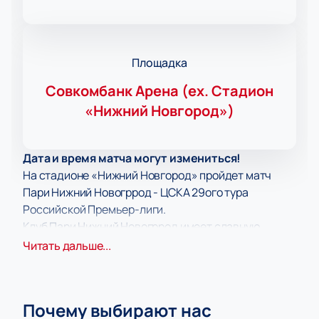
Площадка
Совкомбанк Арена (ex. Стадион
«Нижний Новгород»)
Дата и время матча могут измениться!
На стадионе «Нижний Новгород» пройдет матч
Пари Нижний Новогррод - ЦСКА 29ого тура
Российской Премьер-лиги.
Клуб Пари Нижний Новогррод имеет славную
историю и не первый год принимает участие в РПЛ,
Читать дальше...
неизменно радуя своих поклонников яркими
интригующими матчами и впечатляющими
победами. Безусловно, не обходится и без
Почему выбирают нас
досадных поражений. Именно в таких случаях