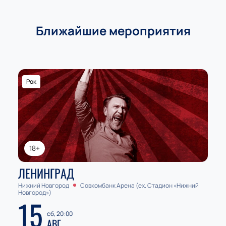
Ближайшие мероприятия
Рок
18+
ЛЕНИНГРАД
Нижний Новгород
Совкомбанк Арена (ex. Стадион «Нижний
Новгород»)
15
сб, 20:00
АВГ