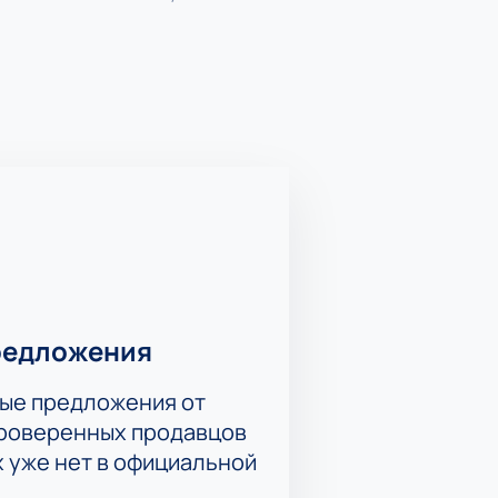
а арене будете буквально затаив
 ваша поддержка с трибун важна
редложения
ые предложения от
проверенных продавцов
х уже нет в официальной