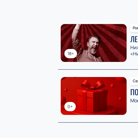
Ро
ЛЕ
Ни
«Н
18+
Се
ПО
Мо
0+