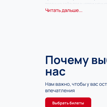
поединка сойдутся в непримиримо
С трибун вы не пропустите ни одн
Читать дальше...
дыхание.
У вас есть уникальный шанс стать
для спортсменов также как хороша
Почему в
нас
Нам важно, чтобы у вас ос
впечатления
Выбрать билеты