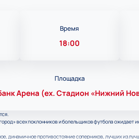
Время
18:00
Площадка
анк Арена (ex. Стадион «Нижний Но
тся.
город» всех поклонников и болельщиков футбола ожидает и
е, динамичное противостояние соперников, лучших из лучш