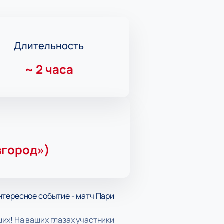
Длительность
~
2 часа
вгород»)
нтересное событие - матч Пари
их! На ваших глазах участники