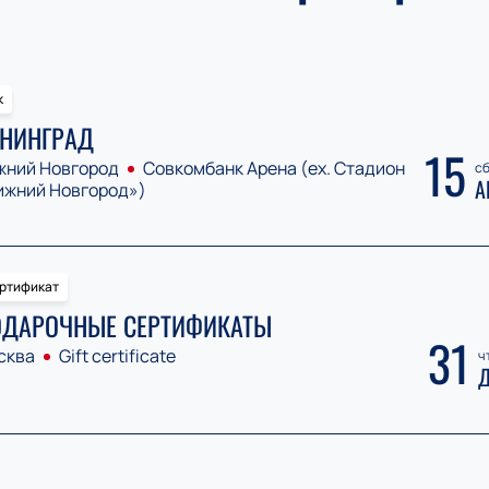
к
НИНГРАД
15
жний Новгород
Совкомбанк Арена (ex. Стадион
сб
А
ижний Новгород»)
ртификат
ДАРОЧНЫЕ СЕРТИФИКАТЫ
31
сква
Gift certificate
ч
Д