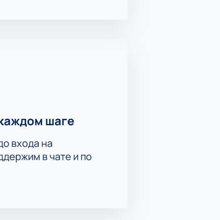
каждом шаге
до входа на
держим в чате и по