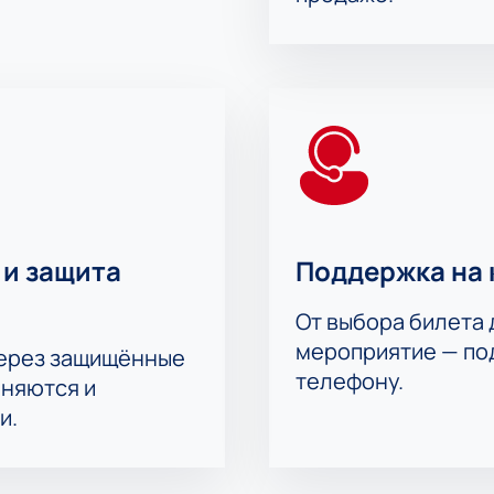
 и защита
Поддержка на 
От выбора билета 
мероприятие — под
через защищённые
телефону.
аняются и
и.