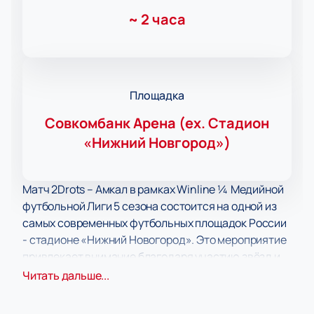
~
2 часа
Площадка
Совкомбанк Арена (ex. Стадион
«Нижний Новгород»)
Матч 2Drots – Амкал в рамках Winline ¼ Медийной
футбольной Лиги 5 сезона состоится на одной из
самых современных футбольных площадок России
- стадионе «Нижний Новогород». Это мероприятие
привлекает внимание благодаря участию звёзд и
инфлюенсеров, представляющих спорт,
Читать дальше...
развлечения, музыку и искусство. Медийная
футбольная Лига объединяет самых ярких