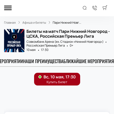
Главная
Афиша и билеты
Пари Нижний Новг...
Билеты на матч Пари Нижний Новгород -
ЦСКА, Российская Премьер Лига
Совкомбанк Арена (ex. Стадион «Нижний Новгород»)
Российская Премьер Лига
0+
10 мая
17:30
МЕРОПРИЯТИИ
НАШИ ПРЕИМУЩЕСТВА
БЛИЖАЙШИЕ МЕРОПРИЯТИЯ