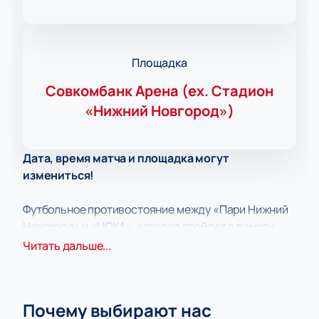
Площадка
Совкомбанк Арена (ex. Стадион
«Нижний Новгород»)
Дата, время матча и площадка могут
измениться!
Футбольное противостояние между «Пари Нижний
Новгород» и «ЦСКА», которое пройдет в рамках
Российской Премьер-Лиги, обещает стать
Читать дальше...
настоящим спортивным шоу. Две сильные команды
готовы вступить в захватывающую борьбу, полную
эмоций и неожиданных поворотов. Болельщики на
Почему выбирают нас
трибунах смогут ощутить накал страстей, ведь