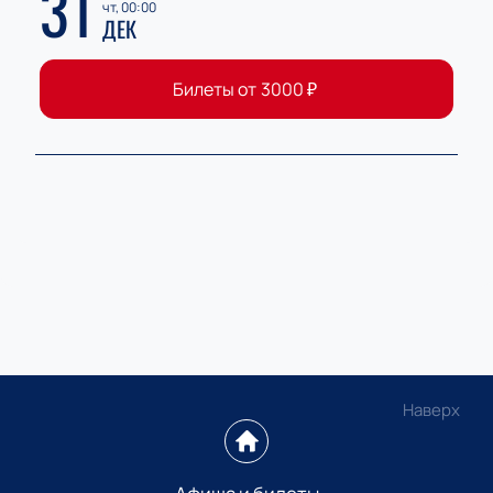
31
чт, 00:00
ДЕК
Билеты от
3000
₽
Наверх