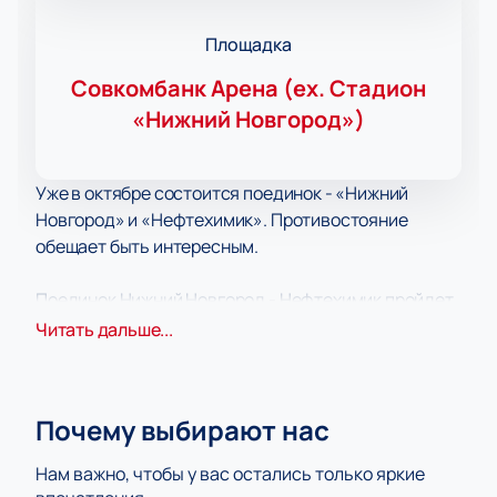
Площадка
Совкомбанк Арена (ex. Стадион
«Нижний Новгород»)
Уже в октябре состоится поединок - «Нижний
Новгород» и «Нефтехимик». Противостояние
обещает быть интересным.
Поединок Нижний Новгород - Нефтехимик пройдет
27 октября 2019 года на стадионе Нижний Новгород
Читать дальше...
в 14:00. Футбольный стадион в Нижний Новгороде —
международного класса. Расположен в Нижнем
Новгороде на Стрелке — месте впадения реки Оки в
Почему выбирают нас
Волгу. Является домашней ареной футбольного
клуба «Нижний Новгород» и используется в
Нам важно, чтобы у вас остались только яркие
качестве многофункционального спортивного