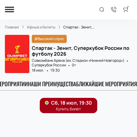
Главная
Афиша и билеты
Спартак - Зенит,...
Высокий спрос
Спартак - Зенит, Суперкубок России по
футболу 2026
Совкомбанк Арена (ex. Стадион «Нижний Новгород»)
Суперкубок России
0+
18 июл.
19:30
МЕРОПРИЯТИИ
НАШИ ПРЕИМУЩЕСТВА
БЛИЖАЙШИЕ МЕРОПРИЯТИЯ