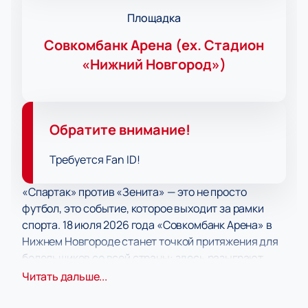
Площадка
Совкомбанк Арена (ex. Стадион
«Нижний Новгород»)
Обратите внимание!
Требуется Fan ID!
«Спартак» против «Зенита» — это не просто
футбол, это событие, которое выходит за рамки
спорта. 18 июля 2026 года «Совкомбанк Арена» в
Нижнем Новгороде станет точкой притяжения для
болельщиков со всей страны: здесь разыграют
Суперкубок России, и сделают это два главных
Читать дальше...
клуба российского футбола.
Билеты на матч
Суперкубка «Спартак — Зенит» 2026
— это ваш