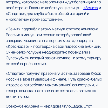
встречу, которую с нетерпением ждут болельщики по
всей стране. Главные действующие лица —
«Зенит»
и
«Спартак», два клуба с богатейшей историей и
многолетним противостоянием.
«Зенит» подошёл к этому матчу в статусе чемпиона
России: в минувшем сезоне петербургский клуб
завершил чемпионат на первом месте, опередив
«Краснодар» и подтвердив свои лидерские амбиции.
Сине-бело-голубые неоднократно побеждали в
Суперкубке и каждый раз относились к этому турниру
со всей серьёзностью.
«Спартак» получил право на участие, завоевав Кубок
России в захватывающем финале. Путь красно-белых
к трофею потребовал максимальной самоотдачи, и
теперь команда настроена не останавливаться на
достигнутом.
Совкомбанк Арена — не рядовая площадка. Этот