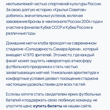
неотъемлемой частью спортивной культуры России.
За свою долгую историю «Крылья Советов»
добились значительных успехов, включая
завоевание бронзы в чемпионате России 2004 года и
участие в финалах Кубка СССР и Кубка России в
различные годы.
Домашние матчи клуба проходят на современном
стадионе «Солидарность Самара Арена», который
вмещает 41 970 зрителей. Это место, где каждый
фанат может ощутить невероятную атмосферу
футбольного праздника и стать частью
захватывающих матчей. Уникальная архитектура и
комфортные условия делают посещение стадиона
настоящим удовольствием для всех гостей.
Если вы хотите стать свидетелем ярких футбольных
баталий и поддержать свою любимую команду, не
упустите шанс
купить билеты
на нашем сайте.