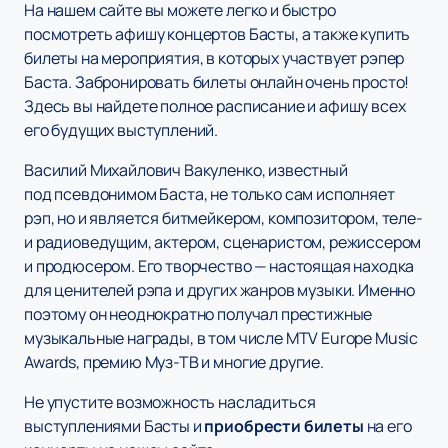
На нашем сайте вы можете легко и быстро
посмотреть афишу концертов Басты, а также купить
билеты на мероприятия, в которых участвует рэпер
Баста. Забронировать билеты онлайн очень просто!
Здесь вы найдете полное расписание и афишу всех
его будущих выступлений.
Василий Михайлович Вакуленко, известный
под псевдонимом Баста, не только сам исполняет
рэп, но и является битмейкером, композитором, теле-
и радиоведущим, актером, сценаристом, режиссером
и продюсером. Его творчество — настоящая находка
для ценителей рэпа и других жанров музыки. Именно
поэтому он неоднократно получал престижные
музыкальные награды, в том числе MTV Europe Music
Awards, премию Муз-ТВ и многие другие.
Не упустите возможность насладиться
выступлениями Басты и
приобрести билеты
на его