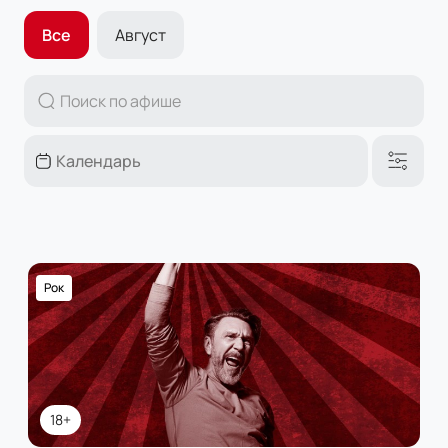
Все
Август
Рок
18+