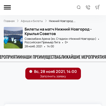
Главная
Афиша и билеты
Нижний Новгород ...
Билеты на матч Нижний Новгород -
Крылья Советов
Совкомбанк Арена (ex. Стадион «Нижний Новгород»)
Российская Премьер Лига
0+
28 нояб. 2021
14:00
МЕРОПРИЯТИИ
НАШИ ПРЕИМУЩЕСТВА
БЛИЖАЙШИЕ МЕРОПРИЯТИЯ