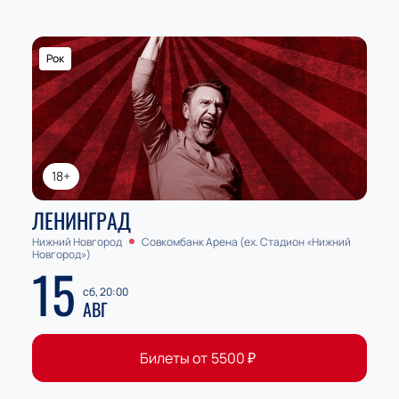
Рок
18+
ЛЕНИНГРАД
Нижний Новгород
Совкомбанк Арена (ex. Стадион «Нижний
Новгород»)
15
сб, 20:00
АВГ
Билеты от
5500
₽