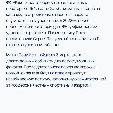
ФК «Факел» ведет борьбу на национальных
просторах с 1947 года. Судьба команды, словно на
качелях, то стремительно несется вверх, то
спускается на ступень вниз. В 2022-м, после
продолжительного периода в ФНЛ, «факелонам»
удалось прорваться в Премьер-лигу. Пока
воспитанники Сергея Ташуева обосновались на 11
строке в турнирной таблице.
Матч
«Пари НН» - «Факел»
3 марта станет
долгожданным событием для всех футбольных
фанатов. После длительного перерыва игроки с
новыми силами выйдут на
поле
и проведут
незабываемую встречу, наполненную зажигательной
атмосферой и честным спортивным азартом!