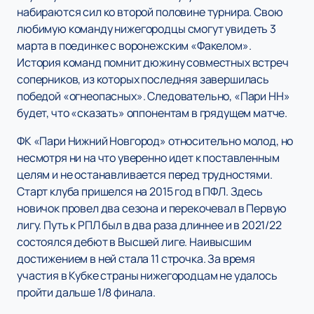
набираются сил ко второй половине турнира. Свою
любимую команду нижегородцы смогут увидеть 3
марта в поединке с воронежским «Факелом».
История команд помнит дюжину совместных встреч
соперников, из которых последняя завершилась
победой «огнеопасных». Следовательно, «Пари НН»
будет, что «сказать» оппонентам в грядущем матче.
ФК «Пари Нижний Новгород» относительно молод, но
несмотря ни на что уверенно идет к поставленным
целям и не останавливается перед трудностями.
Старт клуба пришелся на 2015 год в ПФЛ. Здесь
новичок провел два сезона и перекочевал в Первую
лигу. Путь к РПЛ был в два раза длиннее и в 2021/22
состоялся дебют в Высшей лиге. Наивысшим
достижением в ней стала 11 строчка. За время
участия в Кубке страны нижегородцам не удалось
пройти дальше 1/8 финала.