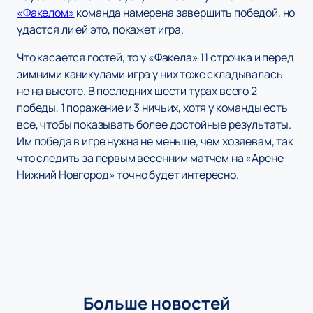
«Факелом»
команда намерена завершить победой, но
удастся ли ей это, покажет игра.
Что касается гостей, то у «Факела» 11 строчка и перед
зимними каникулами игра у них тоже складывалась
не на высоте. В последних шести турах всего 2
победы, 1 поражение и 3 ничьих, хотя у команды есть
все, чтобы показывать более достойные результаты.
Им победа в игре нужна не меньше, чем хозяевам, так
что следить за первым весенним матчем на «Арене
Нижний Новгород» точно будет интересно.
Больше новостей