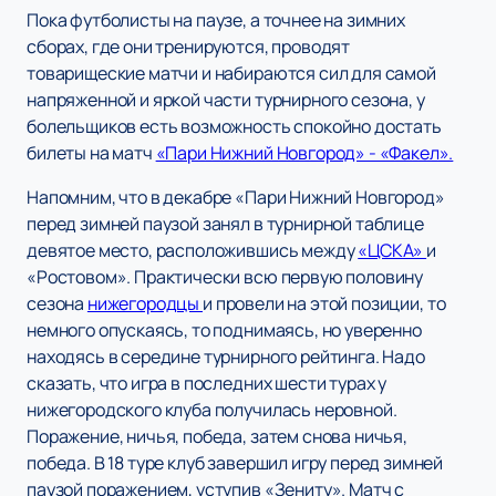
Пока футболисты на паузе, а точнее на зимних
сборах, где они тренируются, проводят
товарищеские матчи и набираются сил для самой
напряженной и яркой части турнирного сезона, у
болельщиков есть возможность спокойно достать
билеты на матч
«Пари Нижний Новгород» - «Факел».
Напомним, что в декабре «Пари Нижний Новгород»
перед зимней паузой занял в турнирной таблице
девятое место, расположившись между
«ЦСКА»
и
«Ростовом». Практически всю первую половину
сезона
нижегородцы
и провели на этой позиции, то
немного опускаясь, то поднимаясь, но уверенно
находясь в середине турнирного рейтинга. Надо
сказать, что игра в последних шести турах у
нижегородского клуба получилась неровной.
Поражение, ничья, победа, затем снова ничья,
победа. В 18 туре клуб завершил игру перед зимней
паузой поражением, уступив «Зениту». Матч с