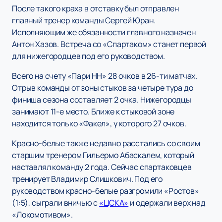
После такого краха в отставку был отправлен
главный тренер команды Сергей Юран.
Исполняющим же обязанности главного назначен
Антон Хазов. Встреча со «Спартаком» станет первой
для нижегородцев под его руководством.
Всего на счету «Пари НН» 28 очков в 26-ти матчах.
Отрыв команды от зоны стыков за четыре тура до
финиша сезона составляет 2 очка. Нижегородцы
занимают 11-е место. Ближе к стыковой зоне
находится только «Факел», у которого 27 очков.
Красно-белые также недавно расстались со своим
старшим тренером Гильермо Абаскалем, который
наставлял команду 2 года. Сейчас спартаковцев
тренирует Владимир Слишкович. Под его
руководством красно-белые разгромили «Ростов»
(1:5), сыграли вничью с
«ЦСКА»
и одержали верх над
«Локомотивом».